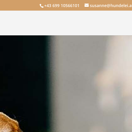
+43 699 10566101
susanne@hundelei.a