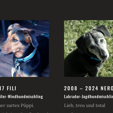
17 FILI
2008 – 2024 NER
äfer-Windhundmischling
Labrador-Jagdhundmischli
er zartes Püppi.
Lieb, treu und total